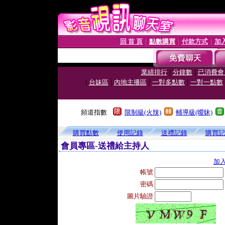
回 首 頁
點數購買
付款方式
加
│
│
│
|
|
業績排行
分鐘數
已消費會
|
|
|
|
台妹區
內地主播區
一對多點數
一對一點數
頻道指數
限制級(火辣)
輔導級(曖昧)
購買點數
使用記錄
送禮記錄
購買記
會員專區-送禮給主持人
加
帳號
密碼
圖片驗證