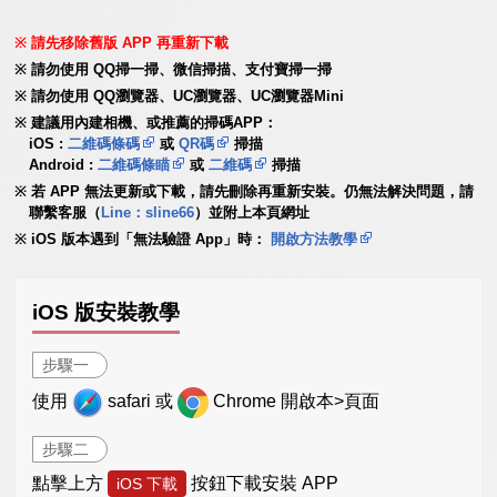
請先移除舊版 APP 再重新下載
請勿使用 QQ掃一掃、微信掃描、支付寶掃一掃
請勿使用 QQ瀏覽器、UC瀏覽器、UC瀏覽器Mini
建議用內建相機、或推薦的掃碼APP：
iOS :
二維碼條碼
或
QR碼
掃描
Android :
二維碼條瞄
或
二維碼
掃描
若 APP 無法更新或下載，請先刪除再重新安裝。仍無法解決問題，請
聯繫客服（
Line：sline66
）並附上本頁網址
iOS 版本遇到「無法驗證 App」時：
開啟方法教學
iOS 版安裝教學
步驟一
使用
safari 或
Chrome 開啟本>頁面
步驟二
點擊上方
按鈕下載安裝 APP
iOS 下載