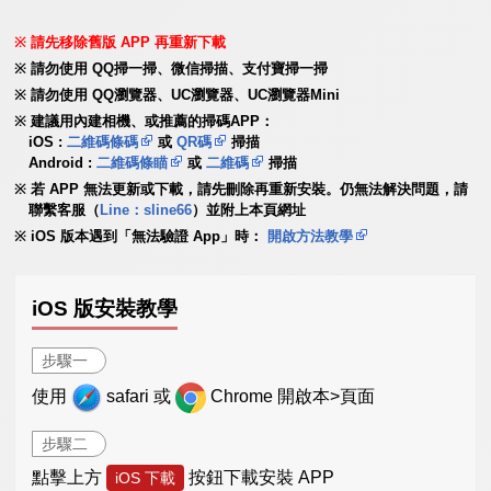
請先移除舊版 APP 再重新下載
請勿使用 QQ掃一掃、微信掃描、支付寶掃一掃
請勿使用 QQ瀏覽器、UC瀏覽器、UC瀏覽器Mini
建議用內建相機、或推薦的掃碼APP：
iOS :
二維碼條碼
或
QR碼
掃描
Android :
二維碼條瞄
或
二維碼
掃描
若 APP 無法更新或下載，請先刪除再重新安裝。仍無法解決問題，請
聯繫客服（
Line：sline66
）並附上本頁網址
iOS 版本遇到「無法驗證 App」時：
開啟方法教學
iOS 版安裝教學
步驟一
使用
safari 或
Chrome 開啟本>頁面
步驟二
點擊上方
按鈕下載安裝 APP
iOS 下載